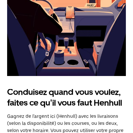
une
date.
Appuyez
sur
la
touche
d'échappement
pour
fermer
le
calendrier.
Conduisez quand vous voulez,
faites ce qu'il vous faut Henhull
Gagnez de l'argent ici (Henhull) avec les livraisons
(selon la disponibilité) ou les courses, ou les deux,
selon votre horaire. Vous pouvez utiliser votre propre