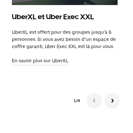
UberXL et Uber Exec XXL
Co
UberXL est offert pour des groupes jusqu’à 6
Lors
personnes. Si vous avez besoin d’un espace de
votr
coffre garanti, Uber Exec XXL est là pour vous.
ajou
de d
En savoir plus sur UberXL
En s
1/4