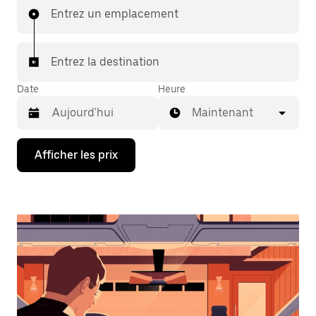
Entrez un emplacement
Entrez la destination
Date
Heure
Maintenant
Appuyez
Afficher les prix
sur
la
flèche
vers
le
bas
pour
interagir
avec
le
calendrier
et
sélectionner