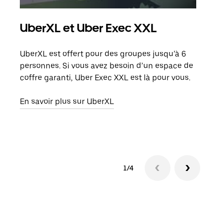
UberXL et Uber Exec XXL
Co
UberXL est offert pour des groupes jusqu’à 6
Lors
personnes. Si vous avez besoin d’un espace de
votr
coffre garanti, Uber Exec XXL est là pour vous.
ajou
de d
En savoir plus sur UberXL
En s
1/4