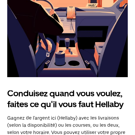
une
date.
Appuyez
sur
la
touche
d'échappement
pour
fermer
le
calendrier.
Conduisez quand vous voulez,
faites ce qu'il vous faut Hellaby
Gagnez de l'argent ici (Hellaby) avec les livraisons
(selon la disponibilité) ou les courses, ou les deux,
selon votre horaire. Vous pouvez utiliser votre propre