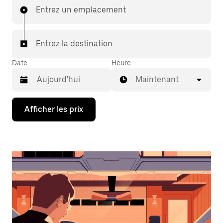
Entrez un emplacement
Entrez la destination
Date
Heure
Maintenant
Appuyez
Afficher les prix
sur
la
flèche
vers
le
bas
pour
interagir
avec
le
calendrier
et
sélectionner