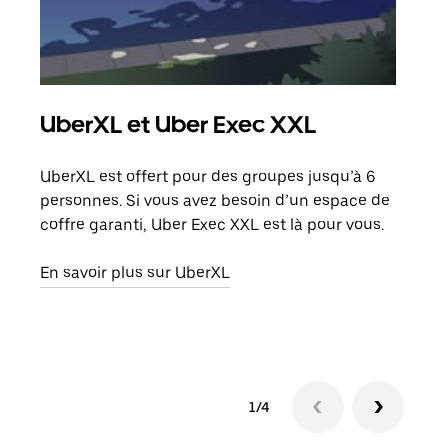
UberXL et Uber Exec XXL
Co
UberXL est offert pour des groupes jusqu’à 6
Lors
personnes. Si vous avez besoin d’un espace de
votr
coffre garanti, Uber Exec XXL est là pour vous.
ajou
de d
En savoir plus sur UberXL
En s
1/4