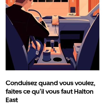
calendrier
et
sélectionner
une
date.
Appuyez
sur
la
touche
d'échappement
pour
fermer
le
calendrier.
Conduisez quand vous voulez,
faites ce qu'il vous faut Halton
East