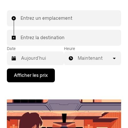
Entrez un emplacement
Entrez la destination
Date
Heure
Maintenant
Appuyez
Afficher les prix
sur
la
flèche
vers
le
bas
pour
interagir
avec
le