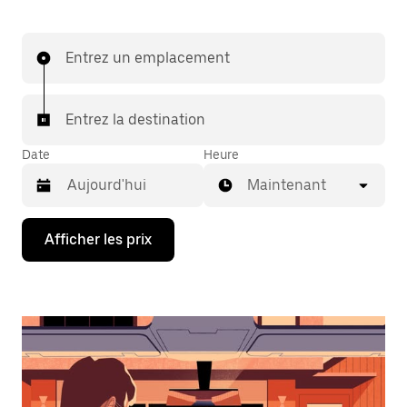
Entrez un emplacement
Entrez la destination
Date
Heure
Maintenant
Appuyez
Afficher les prix
sur
la
flèche
vers
le
bas
pour
interagir
avec
le