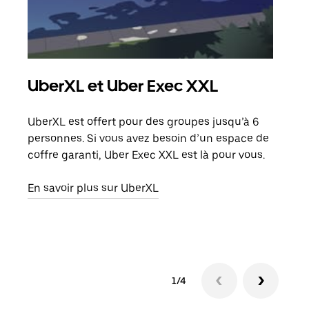
UberXL et Uber Exec XXL
Co
UberXL est offert pour des groupes jusqu’à 6
Lors
personnes. Si vous avez besoin d’un espace de
votr
coffre garanti, Uber Exec XXL est là pour vous.
ajou
de d
En savoir plus sur UberXL
En s
1/4