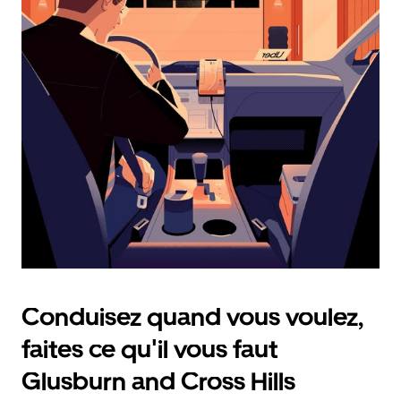
calendrier
et
sélectionner
une
date.
Appuyez
sur
la
touche
d'échappement
pour
fermer
le
calendrier.
Conduisez quand vous voulez,
faites ce qu'il vous faut
Glusburn and Cross Hills