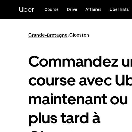
Passer
au
Uber
Course
Drive
Affaires
Uber Eats
contenu
principal
Grande-Bretagne
>
Glooston
Commandez u
course avec U
maintenant ou
plus tard à