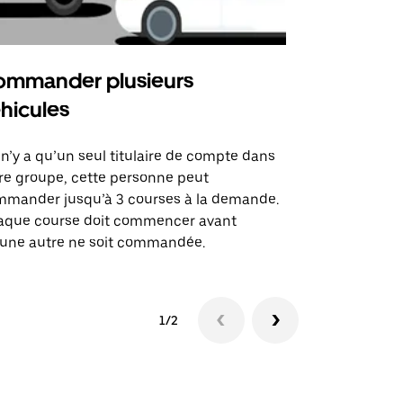
mmander plusieurs
Uber Shu
hicules
Notre option
des itinérai
l n’y a qu’un seul titulaire de compte dans
lieux d’évé
re groupe, cette personne peut
mander jusqu’à 3 courses à la demande.
Voir la dispo
aque course doit commencer avant
une autre ne soit commandée.
1/2