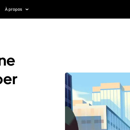
À propos
ne
ber