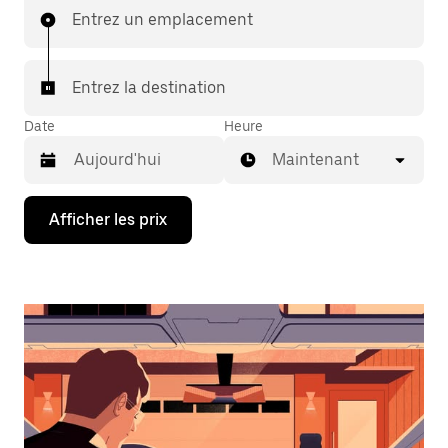
Entrez un emplacement
Entrez la destination
Date
Heure
Maintenant
Appuyez
Afficher les prix
sur
la
flèche
vers
le
bas
pour
interagir
avec
le
calendrier
et
sélectionner