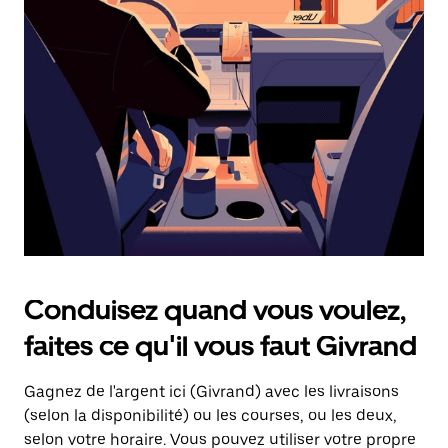
une
date.
Appuyez
sur
la
touche
d'échappement
pour
fermer
le
calendrier.
Conduisez quand vous voulez,
faites ce qu'il vous faut Givrand
Gagnez de l'argent ici (Givrand) avec les livraisons
(selon la disponibilité) ou les courses, ou les deux,
selon votre horaire. Vous pouvez utiliser votre propre