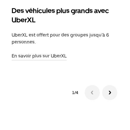
Des véhicules plus grands avec
Co
UberXL
Lors
votr
UberXL est offert pour des groupes jusqu’à 6
ajou
personnes.
de d
En savoir plus sur UberXL
En s
1/4