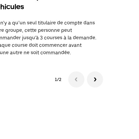
hicules
Notre option
des itinérai
l n’y a qu’un seul titulaire de compte dans
lieux d’évé
re groupe, cette personne peut
mander jusqu’à 3 courses à la demande.
Voir la dispo
aque course doit commencer avant
une autre ne soit commandée.
1/2