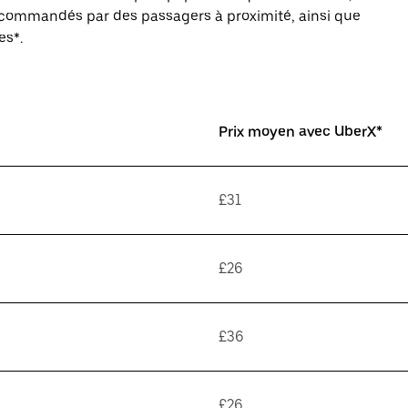
s commandés par des passagers à proximité, ainsi que
es*.
Prix moyen avec UberX*
£31
£26
£36
£26