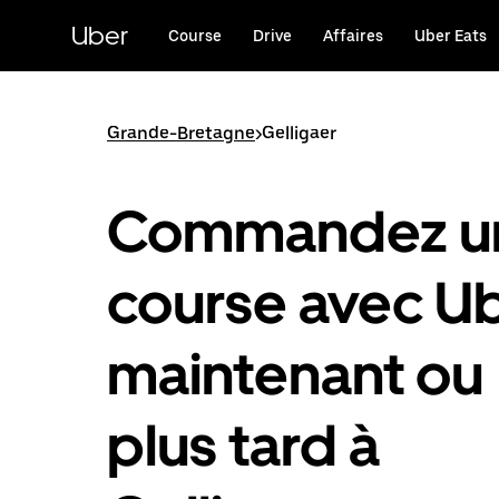
Passer
au
Uber
Course
Drive
Affaires
Uber Eats
contenu
principal
Grande-Bretagne
>
Gelligaer
Commandez u
course avec U
maintenant ou
plus tard à