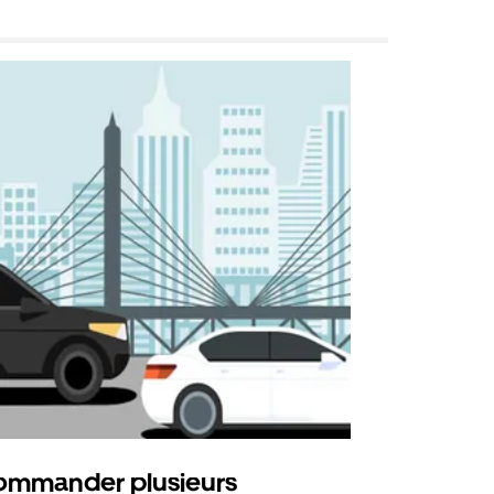
mmander plusieurs
Uber Shu