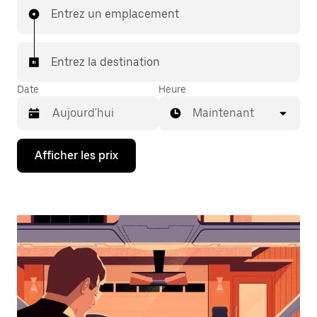
Entrez un emplacement
Entrez la destination
Date
Heure
Maintenant
Appuyez
Afficher les prix
sur
la
flèche
vers
le
bas
pour
interagir
avec
le
calendrier
et
sélectionner