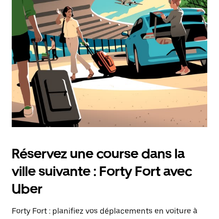
une
date.
Appuyez
sur
la
touche
d'échappement
pour
fermer
le
calendrier.
Réservez une course dans la
ville suivante : Forty Fort avec
Uber
Forty Fort : planifiez vos déplacements en voiture à