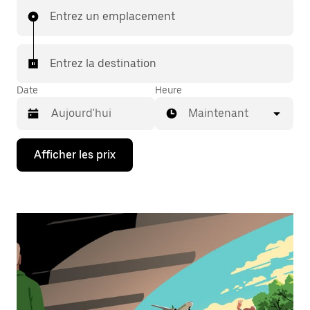
Entrez un emplacement
Entrez la destination
Date
Heure
Maintenant
Appuyez
Afficher les prix
sur
la
flèche
vers
le
bas
pour
interagir
avec
le
calendrier
et
sélectionner