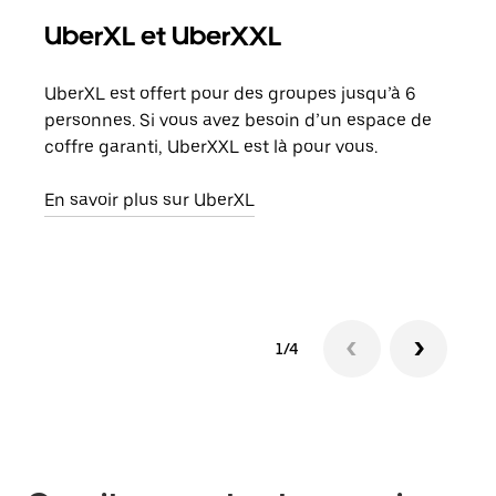
UberXL et UberXXL
Co
UberXL est offert pour des groupes jusqu’à 6
Lors
personnes. Si vous avez besoin d’un espace de
votr
coffre garanti, UberXXL est là pour vous.
ajou
de d
En savoir plus sur UberXL
En s
1/4