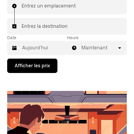
Entrez un emplacement
Entrez la destination
Date
Heure
Maintenant
Appuyez
Afficher les prix
sur
la
flèche
vers
le
bas
pour
interagir
avec
le
calendrier
et
sélectionner