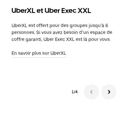
UberXL et Uber Exec XXL
Co
UberXL est offert pour des groupes jusqu’à 6
Lors
personnes. Si vous avez besoin d’un espace de
votr
coffre garanti, Uber Exec XXL est là pour vous.
ajou
de d
En savoir plus sur UberXL
En s
1/4