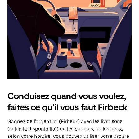
une
date.
Appuyez
sur
la
touche
d'échappement
pour
fermer
le
calendrier.
Conduisez quand vous voulez,
faites ce qu'il vous faut Firbeck
Gagnez de l'argent ici (Firbeck) avec les livraisons
(selon la disponibilité) ou les courses, ou les deux,
selon votre horaire. Vous pouvez utiliser votre propre