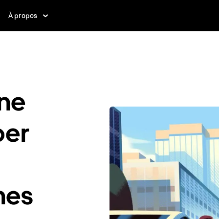
À propos
ne
ber
ines