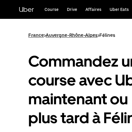
Passer
au
Uber
Course
Drive
Affaires
Uber Eats
contenu
principal
France
>
Auvergne-Rhône-Alpes
>
Félines
Commandez u
course avec U
maintenant ou
plus tard à Fél