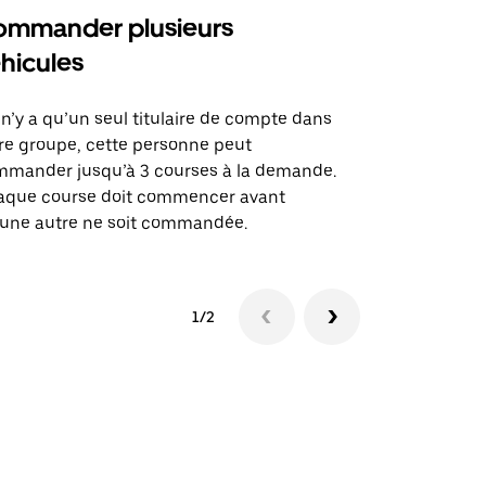
mmander plusieurs
Uber Shu
hicules
Notre option
des itinérai
l n’y a qu’un seul titulaire de compte dans
lieux d’évé
re groupe, cette personne peut
mander jusqu’à 3 courses à la demande.
Voir la dispo
aque course doit commencer avant
une autre ne soit commandée.
1/2