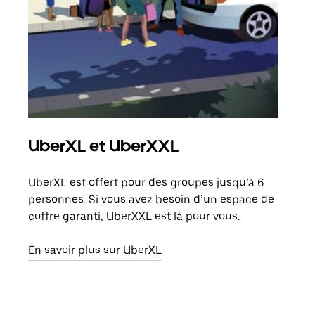
UberXL et UberXXL
Co
UberXL est offert pour des groupes jusqu’à 6
Lors
personnes. Si vous avez besoin d’un espace de
votr
coffre garanti, UberXXL est là pour vous.
ajou
de d
En savoir plus sur UberXL
En s