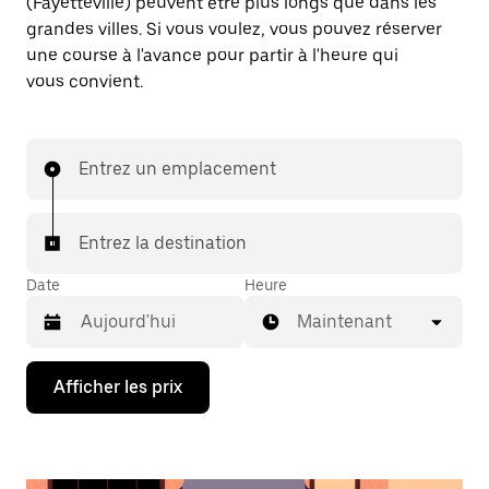
(Fayetteville) peuvent être plus longs que dans les
grandes villes. Si vous voulez, vous pouvez réserver
une course à l'avance pour partir à l'heure qui
vous convient.
Entrez un emplacement
Entrez la destination
Date
Heure
Maintenant
Appuyez
Afficher les prix
sur
la
flèche
vers
le