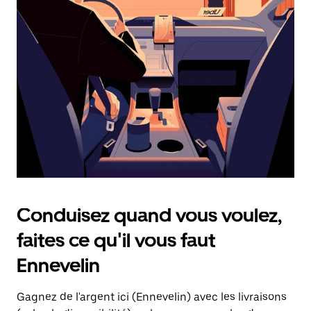
une
date.
Appuyez
sur
la
touche
d'échappement
pour
fermer
le
calendrier.
Conduisez quand vous voulez,
faites ce qu'il vous faut
Ennevelin
Gagnez de l'argent ici (Ennevelin) avec les livraisons