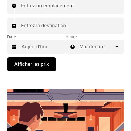
Entrez un emplacement
Entrez la destination
Date
Heure
Maintenant
Appuyez
Afficher les prix
sur
la
flèche
vers
le
bas
pour
interagir
avec
le
calendrier
et
sélectionner