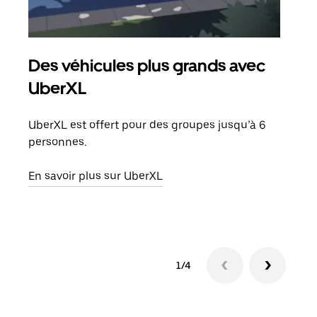
Des véhicules plus grands avec
Co
UberXL
Lors
votr
UberXL est offert pour des groupes jusqu’à 6
ajou
personnes.
de d
En savoir plus sur UberXL
En s
1/4