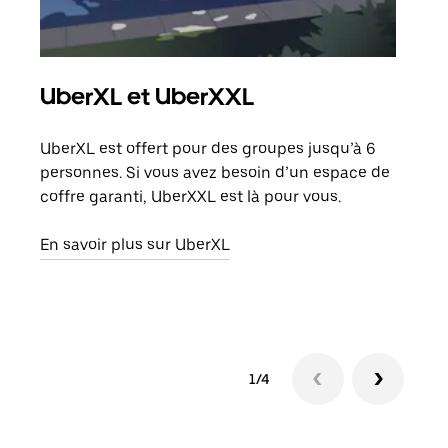
UberXL et UberXXL
Co
UberXL est offert pour des groupes jusqu’à 6
Lors
personnes. Si vous avez besoin d’un espace de
votr
coffre garanti, UberXXL est là pour vous.
ajou
de d
En savoir plus sur UberXL
En s
1/4