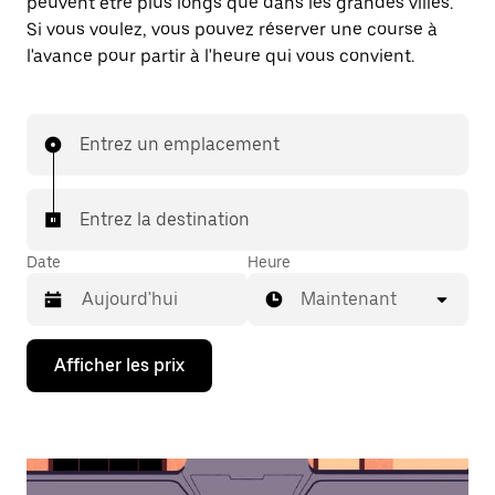
peuvent être plus longs que dans les grandes villes.
Si vous voulez, vous pouvez réserver une course à
l'avance pour partir à l'heure qui vous convient.
Entrez un emplacement
Entrez la destination
Date
Heure
Maintenant
Appuyez
Afficher les prix
sur
la
flèche
vers
le
bas
pour