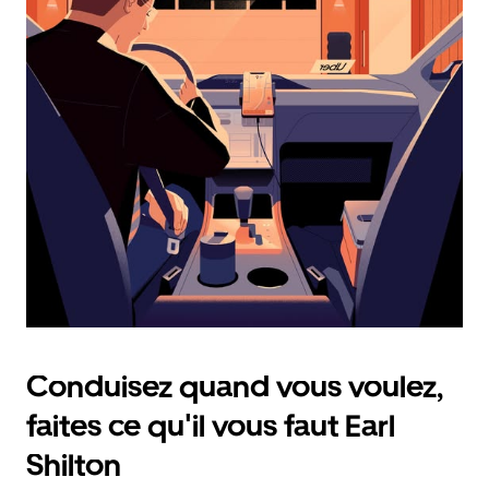
calendrier
et
sélectionner
une
date.
Appuyez
sur
la
touche
d'échappement
pour
fermer
le
calendrier.
Conduisez quand vous voulez,
faites ce qu'il vous faut Earl
Shilton