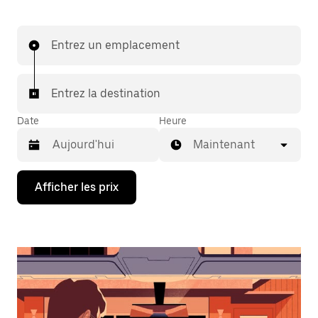
Entrez un emplacement
Entrez la destination
Date
Heure
Maintenant
Appuyez
Afficher les prix
sur
la
flèche
vers
le
bas
pour
interagir
avec
le