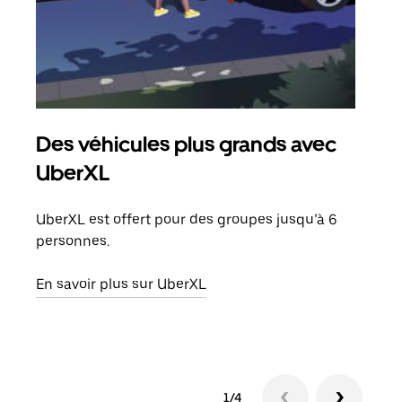
Des véhicules plus grands avec
Co
UberXL
Lors
votr
UberXL est offert pour des groupes jusqu’à 6
ajou
personnes.
de d
En savoir plus sur UberXL
En s
1/4