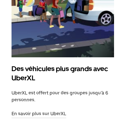
Des véhicules plus grands avec
Co
UberXL
Lors
votr
UberXL est offert pour des groupes jusqu’à 6
ajou
personnes.
de d
En savoir plus sur UberXL
En s