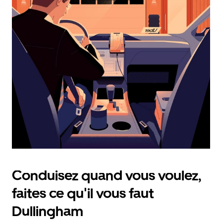
calendrier
et
sélectionner
une
date.
Appuyez
sur
la
touche
d'échappement
pour
fermer
le
calendrier.
Conduisez quand vous voulez,
faites ce qu'il vous faut
Dullingham