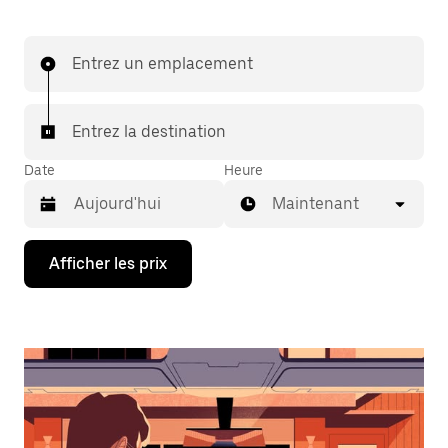
Entrez un emplacement
Entrez la destination
Date
Heure
Maintenant
Appuyez
Afficher les prix
sur
la
flèche
vers
le
bas
pour
interagir
avec
le