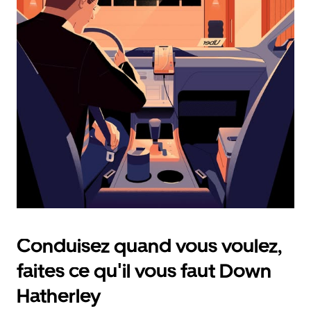
calendrier
et
sélectionner
une
date.
Appuyez
sur
la
touche
d'échappement
pour
fermer
le
calendrier.
Conduisez quand vous voulez,
faites ce qu'il vous faut Down
Hatherley