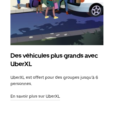
Des véhicules plus grands avec
Co
UberXL
Lors
votr
UberXL est offert pour des groupes jusqu’à 6
ajou
personnes.
de d
En savoir plus sur UberXL
En s