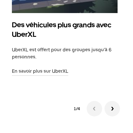
Des véhicules plus grands avec
Co
UberXL
Lors
votr
UberXL est offert pour des groupes jusqu’à 6
ajou
personnes.
de d
En savoir plus sur UberXL
En s
1/4