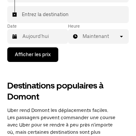
Entrez la destination
Date
Heure
Maintenant
Appuyez
Afficher les prix
sur
la
flèche
vers
le
Destinations populaires à
bas
pour
Domont
interagir
avec
le
Uber rend Domont les déplacements faciles.
calendrier
et
Les passagers peuvent commander une course
sélectionner
avec Uber pour se rendre à peu près n'importe
une
où, mais certaines destinations sont plus
date.