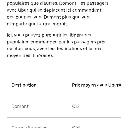
Appuyez
populaires que d'autres. Domont : les passagers
sur
avec Uber qui se déplacent ici commandent
la
des courses vers Domont plus que vers
touche
d'échappement
n'importe quel autre endroit.
pour
fermer
Ici, vous pouvez parcourir les itinéraires
le
populaires commandés par les passagers près
calendrier.
de chez vous, avec les destinations et le prix
moyen des itinéraires.
Destination
Prix moyen avec UberX*
Domont
€12
Garges Sarcelles
€16