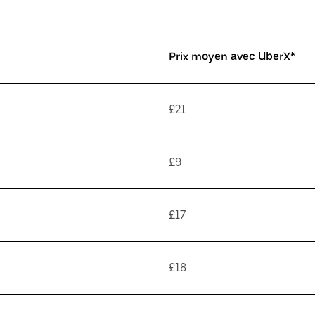
Prix moyen avec UberX*
£21
£9
£17
£18