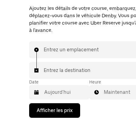
Ajoutez les détails de votre course, embarquez
déplacez-vous dans le véhicule Denby. Vous p
planifier votre course avec Uber Reserve jusqu'
à l'avance.
Entrez un emplacement
Entrez la destination
Date
Heure
Maintenant
Appuyez
Afficher les prix
sur
la
flèche
vers
le