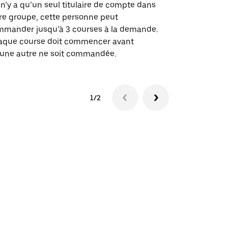
des itinérai
l n’y a qu’un seul titulaire de compte dans
lieux d’évé
re groupe, cette personne peut
mander jusqu’à 3 courses à la demande.
Voir la dispo
aque course doit commencer avant
une autre ne soit commandée.
1/2