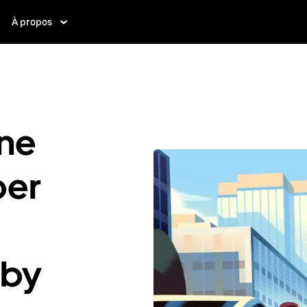
À propos
ne
ber
nby