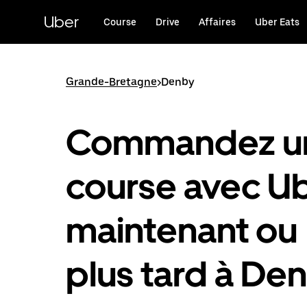
Passer
au
Uber
Course
Drive
Affaires
Uber Eats
contenu
principal
Grande-Bretagne
>
Denby
Commandez u
course avec U
maintenant ou
plus tard à De