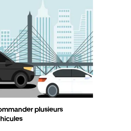
mmander plusieurs
Uber Shu
hicules
Notre option