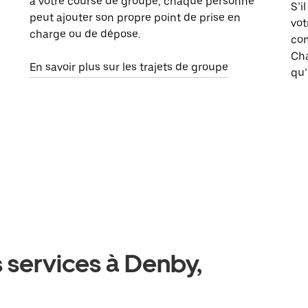
à votre course de groupe, chaque personne
S’i
peut ajouter son propre point de prise en
vot
charge ou de dépose.
com
Ch
En savoir plus sur les trajets de groupe
qu’
 services à Denby,