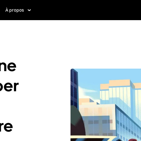
À propos
ne
ber
re