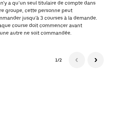
des itinérai
l n’y a qu’un seul titulaire de compte dans
lieux d’évé
re groupe, cette personne peut
mander jusqu’à 3 courses à la demande.
Voir la dispo
aque course doit commencer avant
une autre ne soit commandée.
1/2