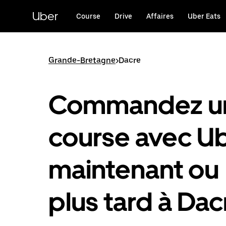
Passer
au
Uber
Course
Drive
Affaires
Uber Eats
contenu
principal
Grande-Bretagne
>
Dacre
Commandez u
course avec U
maintenant ou
plus tard à Dac