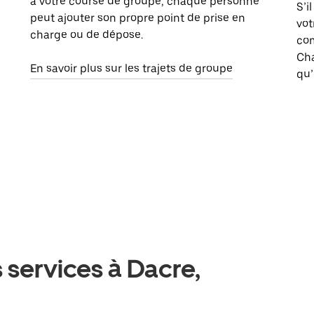
à votre course de groupe, chaque personne
S’i
peut ajouter son propre point de prise en
vot
charge ou de dépose.
com
Ch
En savoir plus sur les trajets de groupe
qu’
 services à Dacre,