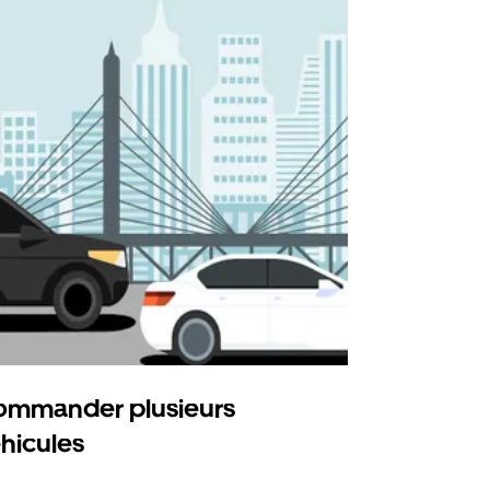
mmander plusieurs
Uber Shu
hicules
Notre option