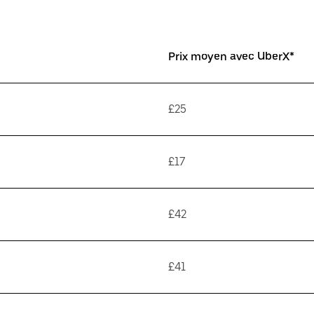
Prix moyen avec UberX*
£25
£17
£42
£41