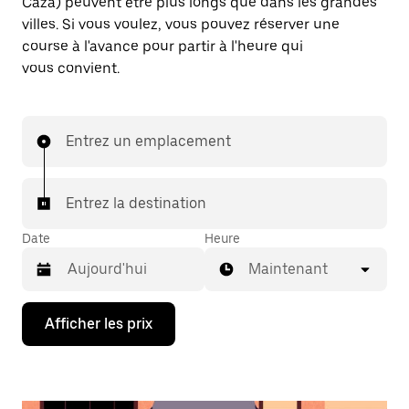
Caza) peuvent être plus longs que dans les grandes
villes. Si vous voulez, vous pouvez réserver une
course à l'avance pour partir à l'heure qui
vous convient.
Entrez un emplacement
Entrez la destination
Date
Heure
Maintenant
Appuyez
Afficher les prix
sur
la
flèche
vers
le