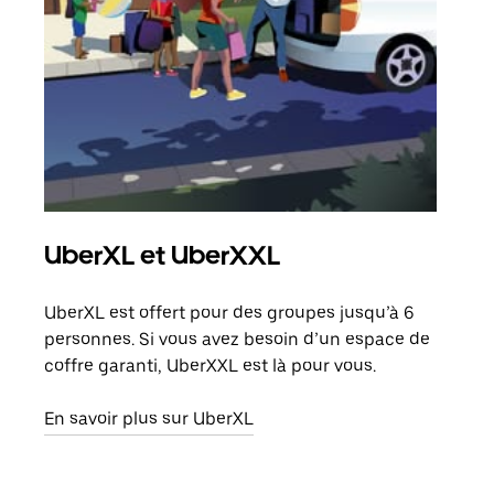
UberXL et UberXXL
Co
UberXL est offert pour des groupes jusqu’à 6
Lors
personnes. Si vous avez besoin d’un espace de
votr
coffre garanti, UberXXL est là pour vous.
ajou
de d
En savoir plus sur UberXL
En s