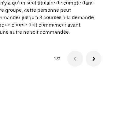
des itinérai
l n’y a qu’un seul titulaire de compte dans
lieux d’évé
re groupe, cette personne peut
mander jusqu’à 3 courses à la demande.
Voir la dispo
aque course doit commencer avant
une autre ne soit commandée.
1/2