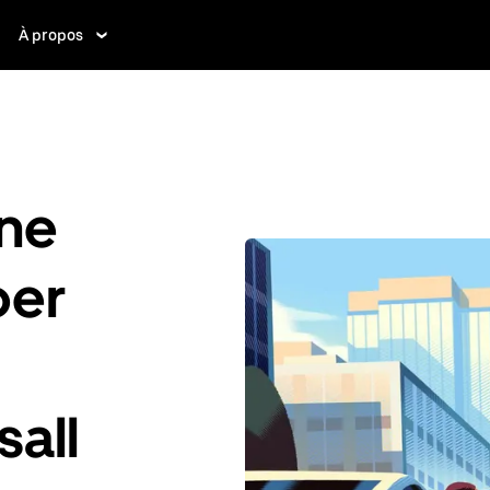
À propos
ne
ber
sall