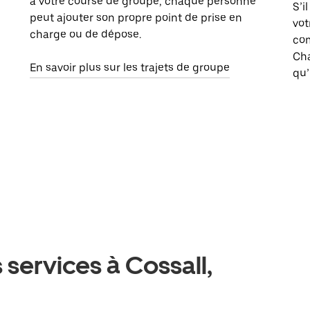
à votre course de groupe, chaque personne
S’i
peut ajouter son propre point de prise en
vot
charge ou de dépose.
com
Ch
En savoir plus sur les trajets de groupe
qu’
 services à Cossall,