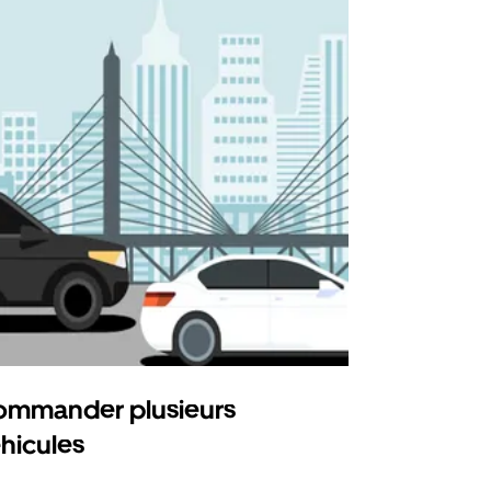
mmander plusieurs
Uber Shu
hicules
Notre option