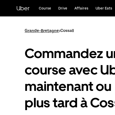
Passer
au
Uber
Course
Drive
Affaires
Uber Eats
contenu
principal
Grande-Bretagne
>
Cossall
Commandez u
course avec U
maintenant ou
plus tard à Cos