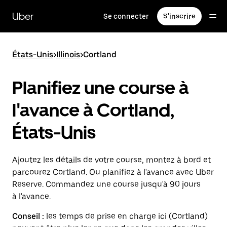
Passer
au
Uber
Se connecter
S'inscrire
contenu
principal
États-Unis
>
Illinois
>
Cortland
Planifiez une course à
l'avance à Cortland,
États-Unis
Ajoutez les détails de votre course, montez à bord et
parcourez Cortland. Ou planifiez à l'avance avec Uber
Reserve. Commandez une course jusqu'à 90 jours
à l'avance.
Conseil :
les temps de prise en charge ici (Cortland)