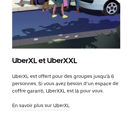
UberXL et UberXXL
Co
UberXL est offert pour des groupes jusqu’à 6
Lors
personnes. Si vous avez besoin d’un espace de
votr
coffre garanti, UberXXL est là pour vous.
ajou
de d
En savoir plus sur UberXL
En s