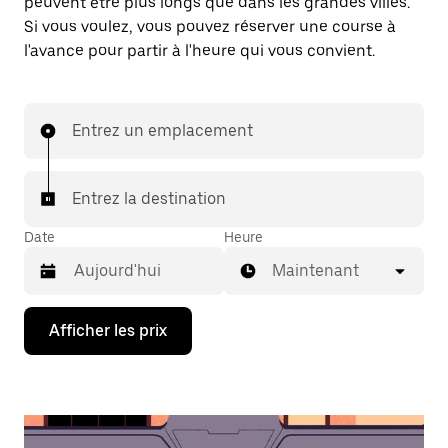
peuvent être plus longs que dans les grandes villes.
Si vous voulez, vous pouvez réserver une course à
l'avance pour partir à l'heure qui vous convient.
Entrez un emplacement
Entrez la destination
Date
Heure
Maintenant
Appuyez
Afficher les prix
sur
la
flèche
vers
le
bas
pour