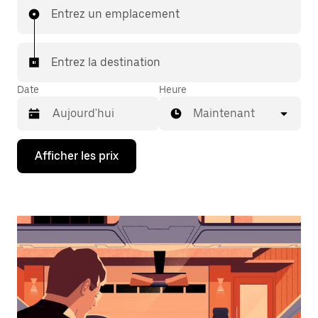
Entrez un emplacement
Entrez la destination
Date
Heure
Maintenant
Appuyez
Afficher les prix
sur
la
flèche
vers
le
bas
pour
interagir
avec
le
calendrier
et
sélectionner