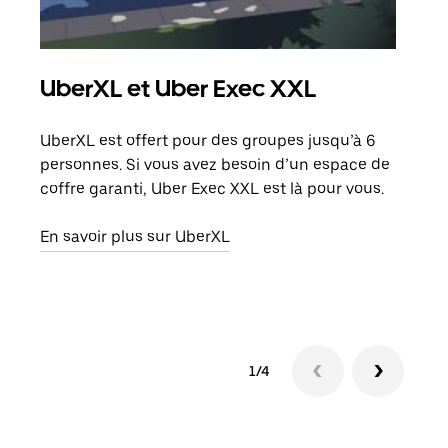
UberXL et Uber Exec XXL
Co
UberXL est offert pour des groupes jusqu’à 6
Lors
personnes. Si vous avez besoin d’un espace de
votr
coffre garanti, Uber Exec XXL est là pour vous.
ajou
de d
En savoir plus sur UberXL
En s
1/4