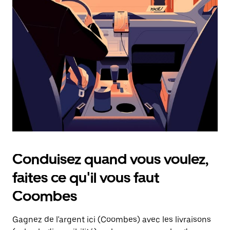
une
date.
Appuyez
sur
la
touche
d'échappement
pour
fermer
le
calendrier.
Conduisez quand vous voulez,
faites ce qu'il vous faut
Coombes
Gagnez de l'argent ici (Coombes) avec les livraisons