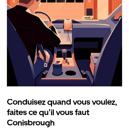
calendrier
et
sélectionner
une
date.
Appuyez
sur
la
touche
d'échappement
pour
fermer
le
calendrier.
Conduisez quand vous voulez,
faites ce qu'il vous faut
Conisbrough