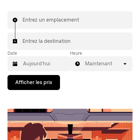
Entrez un emplacement
Entrez la destination
Date
Heure
Maintenant
Appuyez
Afficher les prix
sur
la
flèche
vers
le
bas
pour
interagir
avec
le