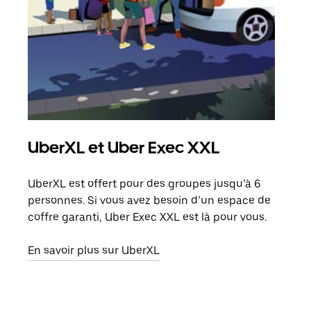
UberXL et Uber Exec XXL
Co
UberXL est offert pour des groupes jusqu’à 6
Lors
personnes. Si vous avez besoin d’un espace de
votr
coffre garanti, Uber Exec XXL est là pour vous.
ajou
de d
En savoir plus sur UberXL
En s