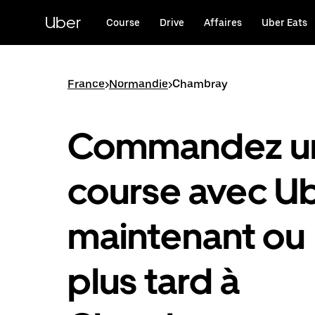
Passer
au
Uber
Course
Drive
Affaires
Uber Eats
contenu
principal
France
>
Normandie
>
Chambray
Commandez u
course avec U
maintenant ou
plus tard à