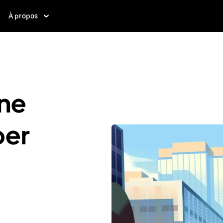
À propos
ne
ber