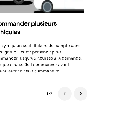
mmander plusieurs
Uber Shu
hicules
Notre option
des itinérai
l n’y a qu’un seul titulaire de compte dans
lieux d’évé
re groupe, cette personne peut
mander jusqu’à 3 courses à la demande.
Voir la dispo
aque course doit commencer avant
une autre ne soit commandée.
1/2