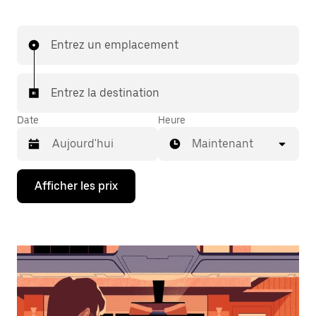
Entrez un emplacement
Entrez la destination
Date
Heure
Maintenant
Appuyez
Afficher les prix
sur
la
flèche
vers
le
bas
pour
interagir
avec
le