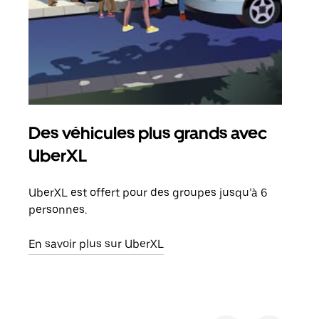
Des véhicules plus grands avec
Co
UberXL
Lors
votr
UberXL est offert pour des groupes jusqu’à 6
ajou
personnes.
de d
En savoir plus sur UberXL
En s