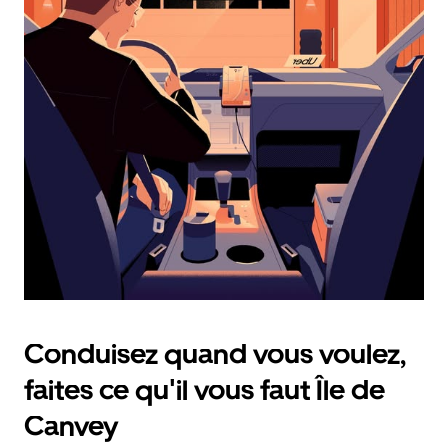
calendrier
et
sélectionner
une
date.
Appuyez
sur
la
touche
d'échappement
pour
fermer
le
calendrier.
Conduisez quand vous voulez,
faites ce qu'il vous faut Île de
Canvey