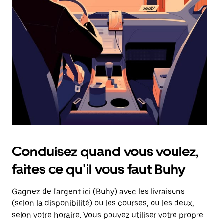
une
date.
Appuyez
sur
la
touche
d'échappement
pour
fermer
le
calendrier.
Conduisez quand vous voulez,
faites ce qu'il vous faut Buhy
Gagnez de l'argent ici (Buhy) avec les livraisons
(selon la disponibilité) ou les courses, ou les deux,
selon votre horaire. Vous pouvez utiliser votre propre