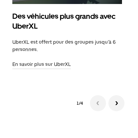
Des véhicules plus grands avec
Co
UberXL
Lors
votr
UberXL est offert pour des groupes jusqu’à 6
ajou
personnes.
de d
En savoir plus sur UberXL
En s
1/4