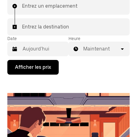
Entrez un emplacement
Entrez la destination
Date
Heure
Maintenant
Appuyez
Afficher les prix
sur
la
flèche
vers
le
bas
pour
interagir
avec
le
calendrier
et
sélectionner