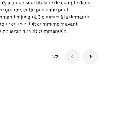
des itinérai
l n’y a qu’un seul titulaire de compte dans
lieux d’évé
re groupe, cette personne peut
mander jusqu’à 3 courses à la demande.
Voir la dispo
aque course doit commencer avant
une autre ne soit commandée.
1/2