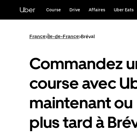
Passer
au
Uber
Course
Drive
Affaires
Uber Eats
contenu
principal
France
>
Île-de-France
>
Bréval
Commandez u
course avec U
maintenant ou
plus tard à Bré