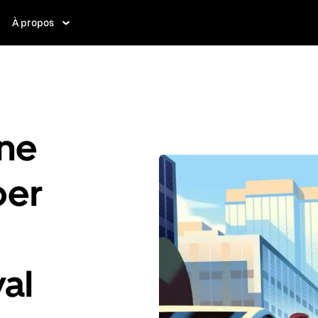
À propos
ne
ber
val