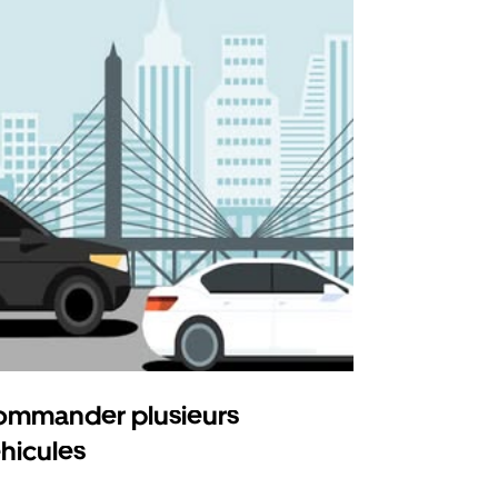
mmander plusieurs
Uber Shu
hicules
Notre option