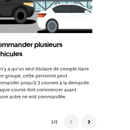
mmander plusieurs
Uber Shu
hicules
Notre option
des itinérai
l n’y a qu’un seul titulaire de compte dans
lieux d’évé
re groupe, cette personne peut
mander jusqu’à 3 courses à la demande.
Voir la dispo
aque course doit commencer avant
une autre ne soit commandée.
1/2