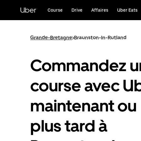
Passer
au
Uber
Course
Drive
Affaires
Uber Eats
contenu
principal
Grande-Bretagne
>
Braunston-In-Rutland
Commandez u
course avec U
maintenant ou
plus tard à