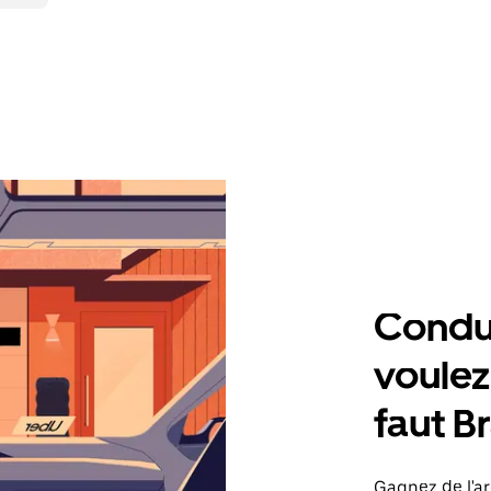
Condu
voulez,
faut B
Gagnez de l'ar