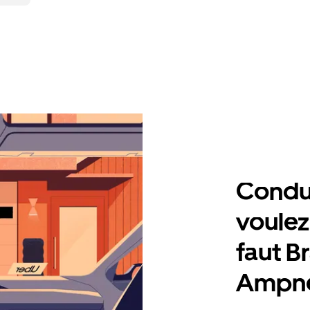
Condu
voulez,
faut B
Ampn