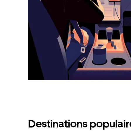
calendrier.
Destinations populai