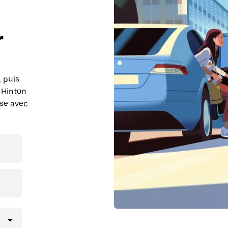
r
, puis
 Hinton
rse avec