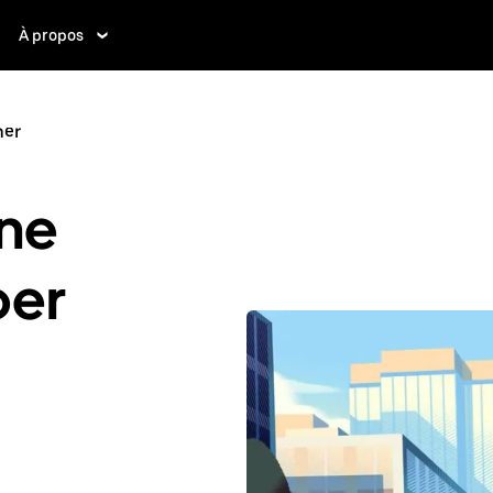
À propos
ner
ne
ber