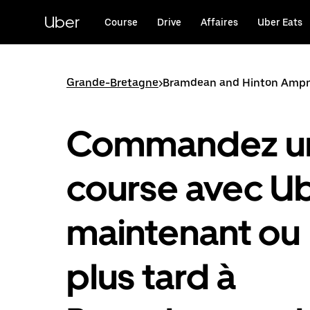
Passer
au
Uber
Course
Drive
Affaires
Uber Eats
contenu
principal
Grande-Bretagne
>
Bramdean and Hinton Amp
Commandez u
course avec U
maintenant ou
plus tard à