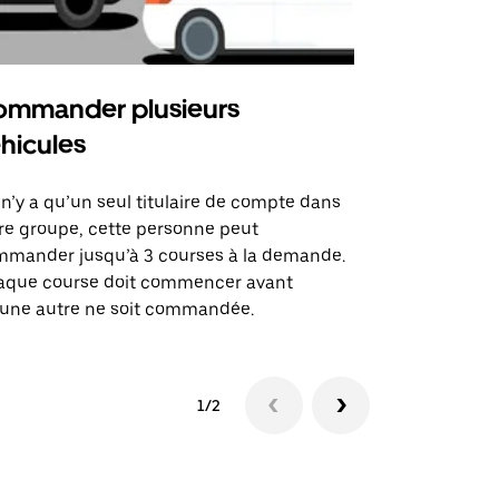
mmander plusieurs
Uber Shu
hicules
Notre option
des itinérai
l n’y a qu’un seul titulaire de compte dans
lieux d’évé
re groupe, cette personne peut
mander jusqu’à 3 courses à la demande.
Voir la dispo
aque course doit commencer avant
une autre ne soit commandée.
1/2