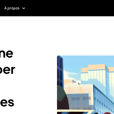
À propos
ne
ber
les