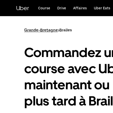
Passer
au
Uber
Course
Drive
Affaires
Uber Eats
contenu
principal
Grande-Bretagne
>
Brailes
Commandez u
course avec U
maintenant ou
plus tard à Brai