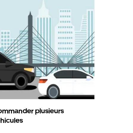
mmander plusieurs
Uber Shu
hicules
Notre option