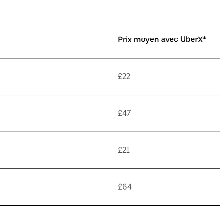
Prix moyen avec UberX*
£22
£47
£21
£64