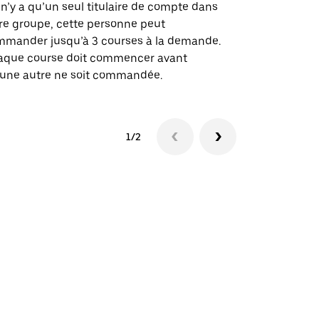
des itinérai
l n’y a qu’un seul titulaire de compte dans
lieux d’évé
re groupe, cette personne peut
mander jusqu’à 3 courses à la demande.
Voir la dispo
aque course doit commencer avant
une autre ne soit commandée.
1/2