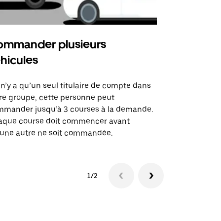
mmander plusieurs
Uber Shu
hicules
Notre option
des itinérai
l n’y a qu’un seul titulaire de compte dans
lieux d’évé
re groupe, cette personne peut
mander jusqu’à 3 courses à la demande.
Voir la dispo
aque course doit commencer avant
une autre ne soit commandée.
1/2