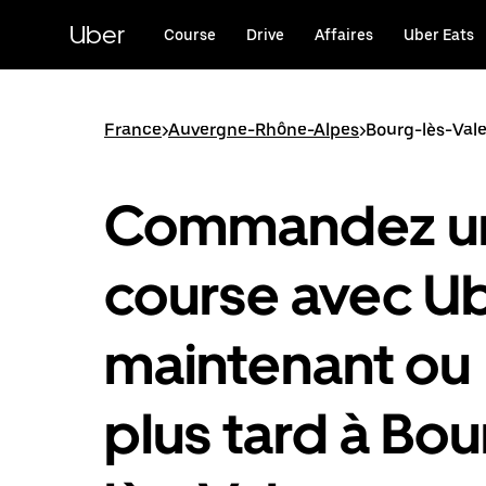
Passer
au
Uber
Course
Drive
Affaires
Uber Eats
contenu
principal
France
>
Auvergne-Rhône-Alpes
>
Bourg-lès-Val
Commandez u
course avec U
maintenant ou
plus tard à Bou