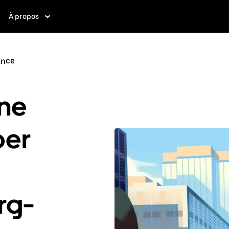
À propos
ence
ne
ber
rg-