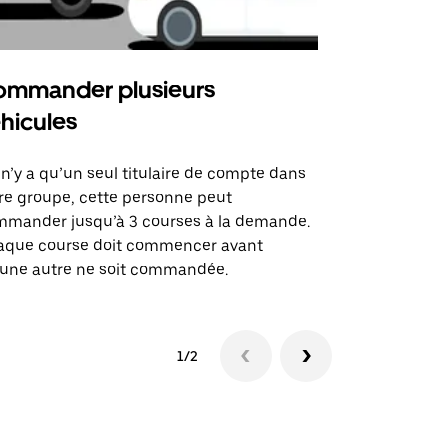
mmander plusieurs
Uber Shu
hicules
Notre option
des itinérai
l n’y a qu’un seul titulaire de compte dans
lieux d’évé
re groupe, cette personne peut
mander jusqu’à 3 courses à la demande.
Voir la dispo
aque course doit commencer avant
une autre ne soit commandée.
1/2