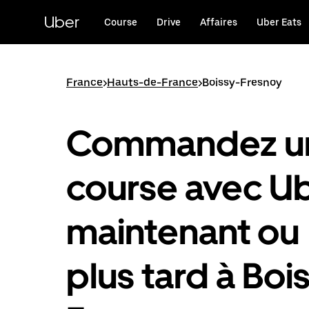
Passer
au
Uber
Course
Drive
Affaires
Uber Eats
contenu
principal
France
>
Hauts-de-France
>
Boissy-Fresnoy
Commandez u
course avec U
maintenant ou
plus tard à Boi