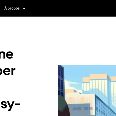
À propos
ne
ber
ssy-