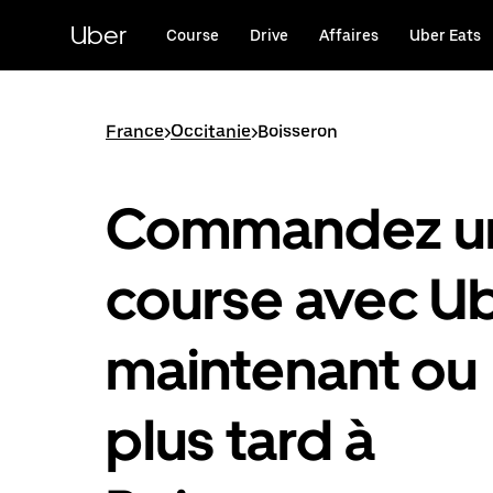
Passer
au
Uber
Course
Drive
Affaires
Uber Eats
contenu
principal
France
>
Occitanie
>
Boisseron
Commandez u
course avec U
maintenant ou
plus tard à