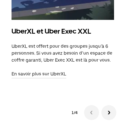
UberXL et Uber Exec XXL
Co
UberXL est offert pour des groupes jusqu’à 6
Lors
personnes. Si vous avez besoin d’un espace de
votr
coffre garanti, Uber Exec XXL est là pour vous.
ajou
de d
En savoir plus sur UberXL
En s
1/4