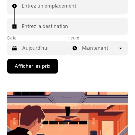
Entrez un emplacement
Entrez la destination
Date
Heure
Maintenant
Appuyez
Afficher les prix
sur
la
flèche
vers
le
bas
pour
interagir
avec
le
calendrier
et
sélectionner