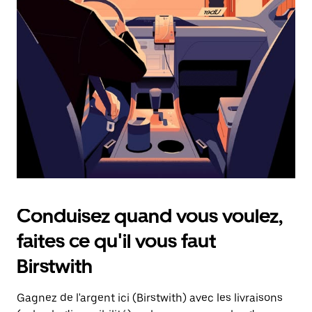
une
date.
Appuyez
sur
la
touche
d'échappement
pour
fermer
le
calendrier.
Conduisez quand vous voulez,
faites ce qu'il vous faut
Birstwith
Gagnez de l'argent ici (Birstwith) avec les livraisons