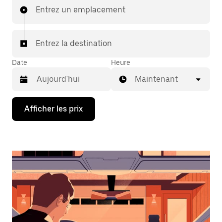
Entrez un emplacement
Entrez la destination
Date
Heure
Maintenant
Appuyez
Afficher les prix
sur
la
flèche
vers
le
bas
pour
interagir
avec
le
calendrier
et
sélectionner