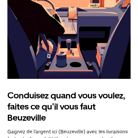
une
date.
Appuyez
sur
la
touche
d'échappement
pour
fermer
le
calendrier.
Conduisez quand vous voulez,
faites ce qu'il vous faut
Beuzeville
Gagnez de l'argent ici (Beuzeville) avec les livraisons