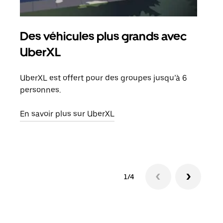
Des véhicules plus grands avec
Co
UberXL
Lors
votr
UberXL est offert pour des groupes jusqu’à 6
ajou
personnes.
de d
En savoir plus sur UberXL
En s
1/4