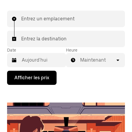
Entrez un emplacement
Entrez la destination
Date
Heure
Maintenant
Appuyez
Afficher les prix
sur
la
flèche
vers
le
bas
pour
interagir
avec
le