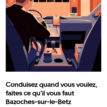
calendrier
et
sélectionner
une
date.
Appuyez
sur
la
touche
d'échappement
pour
fermer
le
calendrier.
Conduisez quand vous voulez,
faites ce qu'il vous faut
Bazoches-sur-le-Betz