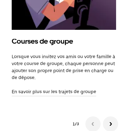
Courses de groupe
Co
Lorsque vous invitez vos amis ou votre famille à
S’il
votre course de groupe, chaque personne peut
votr
ajouter son propre point de prise en charge ou
jusq
de dépose.
doit
com
En savoir plus sur les trajets de groupe
1/3