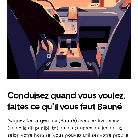
une
date.
Appuyez
sur
la
touche
d'échappement
pour
fermer
le
calendrier.
Conduisez quand vous voulez,
faites ce qu'il vous faut Bauné
Gagnez de l'argent ici (Bauné) avec les livraisons
(selon la disponibilité) ou les courses, ou les deux,
selon votre horaire. Vous pouvez utiliser votre propre