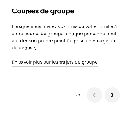
Courses de groupe
Co
Lorsque vous invitez vos amis ou votre famille à
S’il
votre course de groupe, chaque personne peut
votr
ajouter son propre point de prise en charge ou
jusq
de dépose.
doit
com
En savoir plus sur les trajets de groupe
1/3