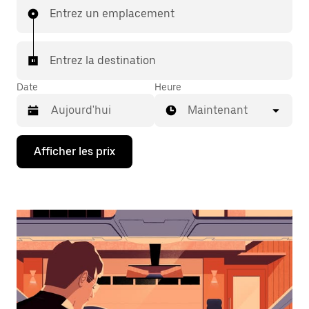
Entrez un emplacement
Entrez la destination
Date
Heure
Maintenant
Appuyez
Afficher les prix
sur
la
flèche
vers
le
bas
pour
interagir
avec
le
calendrier
et
sélectionner