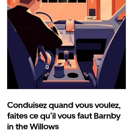
calendrier
et
sélectionner
une
date.
Appuyez
sur
la
touche
d'échappement
pour
fermer
le
calendrier.
Conduisez quand vous voulez,
faites ce qu'il vous faut Barnby
in the Willows