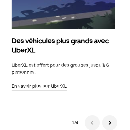
Des véhicules plus grands avec
Co
UberXL
Lors
votr
UberXL est offert pour des groupes jusqu’à 6
ajou
personnes.
de d
En savoir plus sur UberXL
En s
1/4