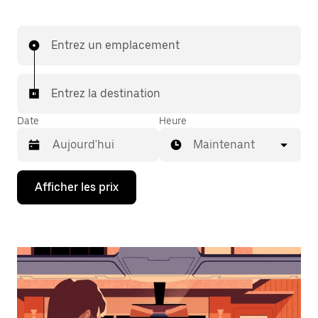
Entrez un emplacement
Entrez la destination
Date
Heure
Maintenant
Appuyez
Afficher les prix
sur
la
flèche
vers
le
bas
pour
interagir
avec
le