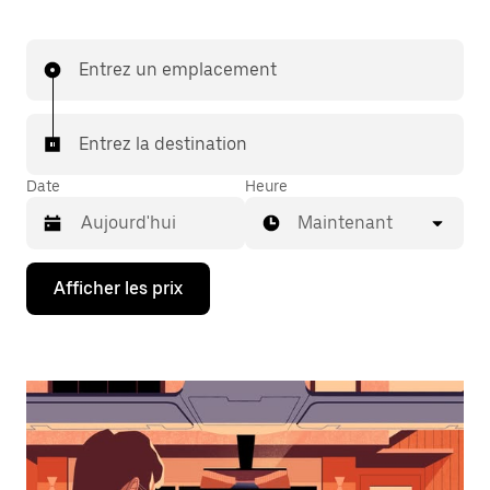
Entrez un emplacement
Entrez la destination
Date
Heure
Maintenant
Appuyez
Afficher les prix
sur
la
flèche
vers
le
bas
pour
interagir
avec
le