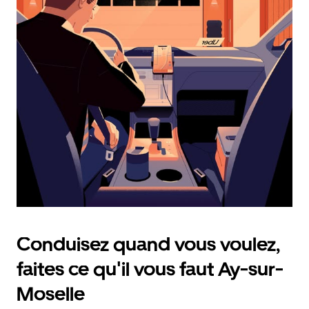
calendrier
et
sélectionner
une
date.
Appuyez
sur
la
touche
d'échappement
pour
fermer
le
calendrier.
Conduisez quand vous voulez,
faites ce qu'il vous faut Ay-sur-
Moselle