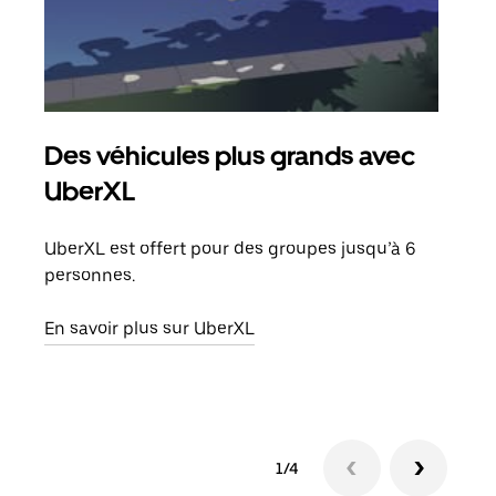
Des véhicules plus grands avec
Co
UberXL
Lors
votr
UberXL est offert pour des groupes jusqu’à 6
ajou
personnes.
de d
En savoir plus sur UberXL
En s
1/4