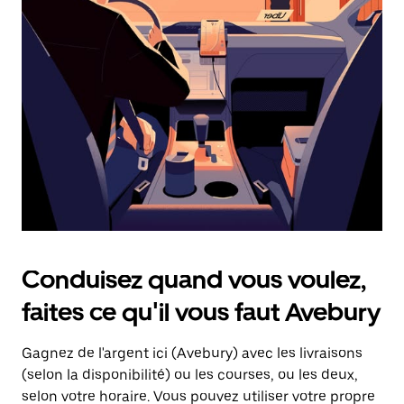
une
date.
Appuyez
sur
la
touche
d'échappement
pour
fermer
le
calendrier.
Conduisez quand vous voulez,
faites ce qu'il vous faut Avebury
Gagnez de l'argent ici (Avebury) avec les livraisons
(selon la disponibilité) ou les courses, ou les deux,
selon votre horaire. Vous pouvez utiliser votre propre