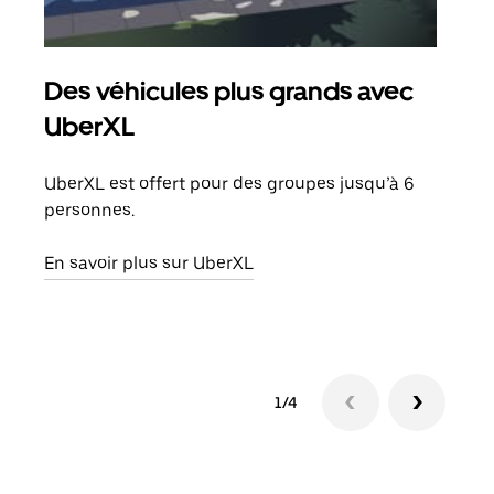
Des véhicules plus grands avec
Co
UberXL
Lors
votr
UberXL est offert pour des groupes jusqu’à 6
ajou
personnes.
de d
En savoir plus sur UberXL
En s
1/4