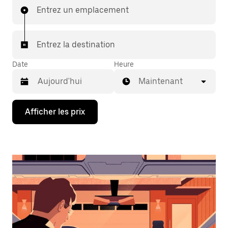
Entrez un emplacement
Entrez la destination
Date
Heure
Maintenant
Appuyez
Afficher les prix
sur
la
flèche
vers
le
bas
pour
interagir
avec
le
calendrier
et
sélectionner