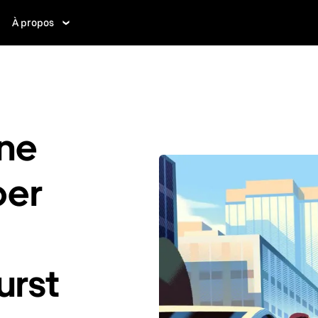
À propos
ne
ber
urst