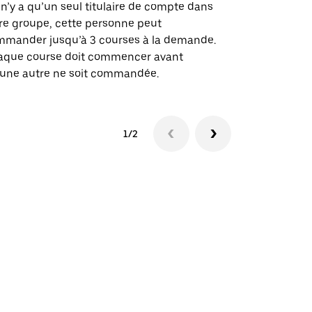
des itinérai
l n’y a qu’un seul titulaire de compte dans
lieux d’évé
re groupe, cette personne peut
mander jusqu’à 3 courses à la demande.
Voir la dispo
aque course doit commencer avant
une autre ne soit commandée.
1/2