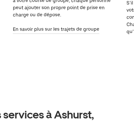
à votre course de groupe, chaque personne
S’i
peut ajouter son propre point de prise en
vot
charge ou de dépose.
com
Ch
En savoir plus sur les trajets de groupe
qu’
 services à Ashurst,