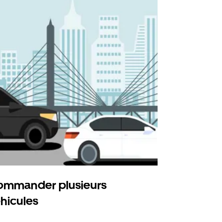
mmander plusieurs
Uber Shu
hicules
Notre option