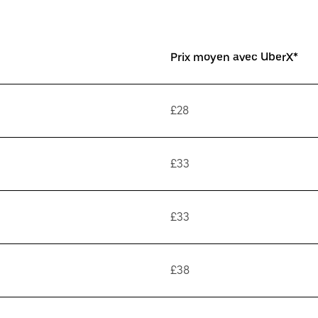
Prix moyen avec UberX*
£28
£33
£33
£38