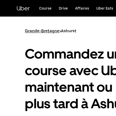
Passer
au
Uber
Course
Drive
Affaires
Uber Eats
contenu
principal
Grande-Bretagne
>
Ashurst
Commandez u
course avec U
maintenant ou
plus tard à Ash