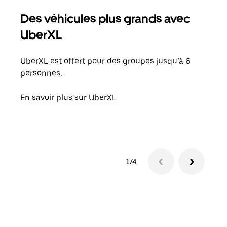
Des véhicules plus grands avec
Co
UberXL
Lors
votr
UberXL est offert pour des groupes jusqu’à 6
ajou
personnes.
de d
En savoir plus sur UberXL
En s
1/4