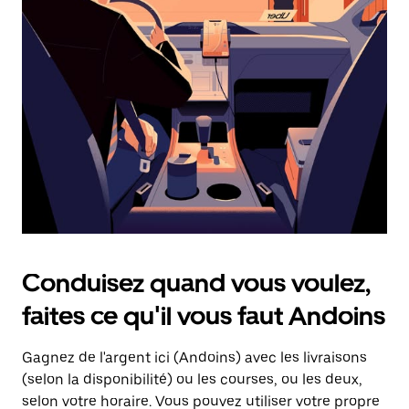
une
date.
Appuyez
sur
la
touche
d'échappement
pour
fermer
le
calendrier.
Conduisez quand vous voulez,
faites ce qu'il vous faut Andoins
Gagnez de l'argent ici (Andoins) avec les livraisons
(selon la disponibilité) ou les courses, ou les deux,
selon votre horaire. Vous pouvez utiliser votre propre