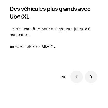
Des véhicules plus grands avec
Co
UberXL
Lors
votr
UberXL est offert pour des groupes jusqu’à 6
ajou
personnes.
de d
En savoir plus sur UberXL
En s
1/4