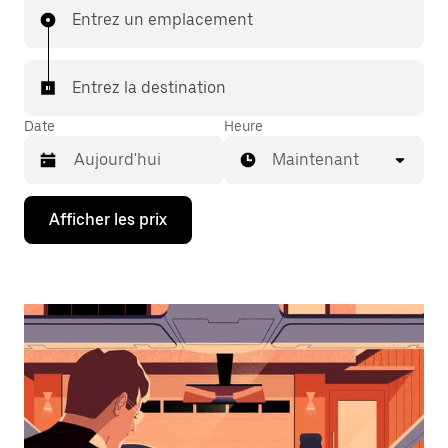
Entrez un emplacement
Entrez la destination
Date
Heure
Maintenant
Appuyez
Afficher les prix
sur
la
flèche
vers
le
bas
pour
interagir
avec
le
calendrier
et
sélectionner