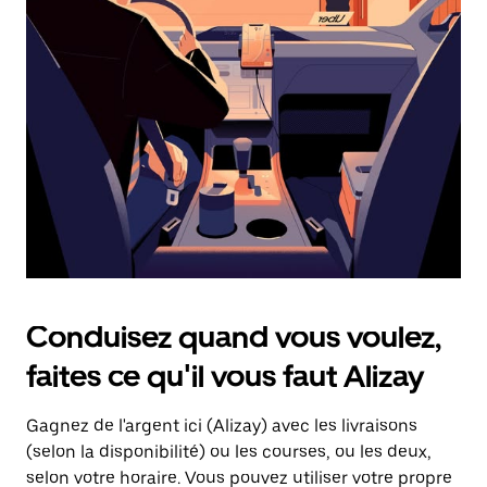
une
date.
Appuyez
sur
la
touche
d'échappement
pour
fermer
le
calendrier.
Conduisez quand vous voulez,
faites ce qu'il vous faut Alizay
Gagnez de l'argent ici (Alizay) avec les livraisons
(selon la disponibilité) ou les courses, ou les deux,
selon votre horaire. Vous pouvez utiliser votre propre