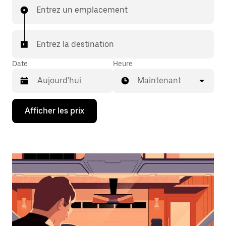
Entrez un emplacement
Entrez la destination
Date
Heure
Maintenant
Appuyez
Afficher les prix
sur
la
flèche
vers
le
bas
pour
interagir
avec
le
calendrier
et
sélectionner