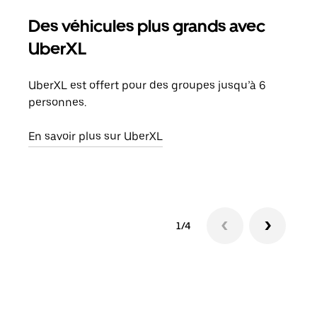
Des véhicules plus grands avec
Co
UberXL
Lors
votr
UberXL est offert pour des groupes jusqu’à 6
ajou
personnes.
de d
En savoir plus sur UberXL
En s
1/4