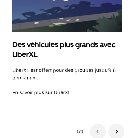
Des véhicules plus grands avec
Co
UberXL
Lors
votr
UberXL est offert pour des groupes jusqu’à 6
ajou
personnes.
de d
En savoir plus sur UberXL
En s
1/4