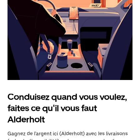
une
date.
Appuyez
sur
la
touche
d'échappement
pour
fermer
le
calendrier.
Conduisez quand vous voulez,
faites ce qu'il vous faut
Alderholt
Gagnez de l'argent ici (Alderholt) avec les livraisons