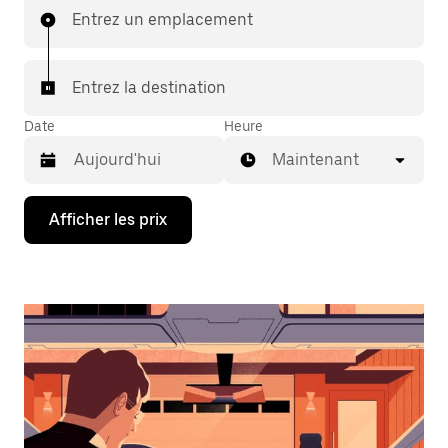
Entrez un emplacement
Entrez la destination
Date
Heure
Maintenant
Appuyez
Afficher les prix
sur
la
flèche
vers
le
bas
pour
interagir
avec
le
calendrier
et
sélectionner