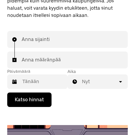
pidempiä kuin suuremmissa kaupungeissa. Jos
haluat, voit varata kyydin etukäteen, jotta sinut
noudetaan itsellesi sopivaan aikaan.
Anna sijainti
Anna määränpää
Päivämäärä
Aika
Nyt
Valitse
Katso hinnat
päivämäärä
kalenterissa
alaspäin
osoittavalla
nuolinäppäimellä.
Sulje
kalenteri