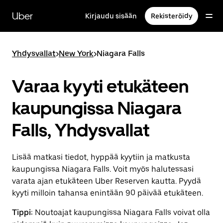
Ohita
ja
Uber
Kirjaudu sisään
Rekisteröidy
siirry
pääsisältöön
Yhdysvallat
>
New York
>
Niagara Falls
Varaa kyyti etukäteen
kaupungissa Niagara
Falls, Yhdysvallat
Lisää matkasi tiedot, hyppää kyytiin ja matkusta
kaupungissa Niagara Falls. Voit myös halutessasi
varata ajan etukäteen Uber Reserven kautta. Pyydä
kyyti milloin tahansa enintään 90 päivää etukäteen.
Tippi:
Noutoajat kaupungissa Niagara Falls voivat olla