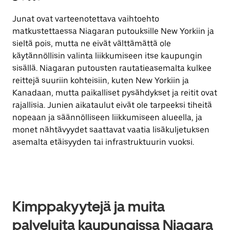
Junat ovat varteenotettava vaihtoehto
matkustettaessa Niagaran putouksille New Yorkiin ja
sieltä pois, mutta ne eivät välttämättä ole
käytännöllisin valinta liikkumiseen itse kaupungin
sisällä. Niagaran putousten rautatieasemalta kulkee
reittejä suuriin kohteisiin, kuten New Yorkiin ja
Kanadaan, mutta paikalliset pysähdykset ja reitit ovat
rajallisia. Junien aikataulut eivät ole tarpeeksi tiheitä
nopeaan ja säännölliseen liikkumiseen alueella, ja
monet nähtävyydet saattavat vaatia lisäkuljetuksen
asemalta etäisyyden tai infrastruktuurin vuoksi.
Kimppakyytejä ja muita
palveluita kaupungissa Niagara