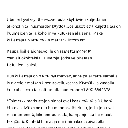
Uber ei hyväksy Uber-sovellusta käyttävien kuljettajien
alkoholin tai huumeiden käyttöä. Jos uskot, että kuljettajasi on
huumeiden tai alkoholin vaikutuksen alaisena, käske
kuljettajaa päättämään matka välittömästi.
Kaupallisille ajoneuvoille on saatettu määrätä
osavaltiokohtaisia lisäveroja, jotka veloitetaan
tietullien lisäksi.
Kun kuljettaja on päättänyt matkan, anna palautetta samalla
kun arvioit matkan Uber-sovelluksessa käymällä sivustolla
help.uber.com
tai soittamalla numeroon +1 800 664 1378.
*Esimerkkimatkustajan hinnat ovat keskimääräisiä UberX-
hintoja, eivätkä ne ota huomioon vaihteluita, jotka johtuvat
maantieteestä, liikenneruuhkista, kampanjoista tai muista
tekijöistä. Kiinteät hinnat ja minimimaksut voivat olla