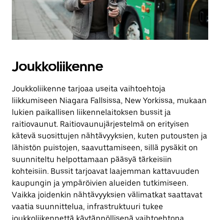
Joukkoliikenne
Joukkoliikenne tarjoaa useita vaihtoehtoja
liikkumiseen Niagara Fallsissa, New Yorkissa, mukaan
lukien paikallisen liikennelaitoksen bussit ja
raitiovaunut. Raitiovaunujärjestelmä on erityisen
kätevä suosittujen nähtävyyksien, kuten putousten ja
lähistön puistojen, saavuttamiseen, sillä pysäkit on
suunniteltu helpottamaan pääsyä tärkeisiin
kohteisiin. Bussit tarjoavat laajemman kattavuuden
kaupungin ja ympäröivien alueiden tutkimiseen.
Vaikka joidenkin nähtävyyksien välimatkat saattavat
vaatia suunnittelua, infrastruktuuri tukee
joukkoliikennettä käytännöllisenä vaihtoehtona.