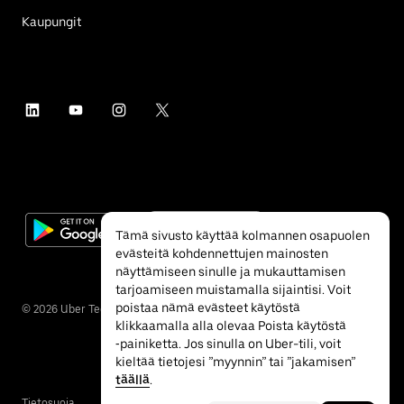
Kaupungit
Tämä sivusto käyttää kolmannen osapuolen
evästeitä kohdennettujen mainosten
näyttämiseen sinulle ja mukauttamisen
tarjoamiseen muistamalla sijaintisi. Voit
poistaa nämä evästeet käytöstä
©
2026
Uber Technologies Inc.
klikkaamalla alla olevaa Poista käytöstä
‐painiketta. Jos sinulla on Uber-tili, voit
kieltää tietojesi ”myynnin” tai ”jakamisen”
täällä
.
Tietosuoja
Esteettömyys
Ehdot