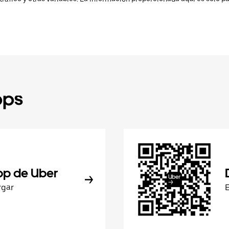
pps
pp de Uber
rgar