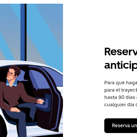
Reserv
antici
Para que hagas
para el trayec
hasta 90 días 
cualquier día 
Reserva un