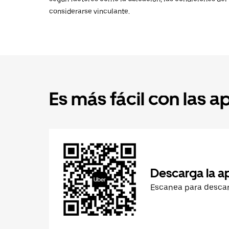
considerarse vinculante.
Es más fácil con las a
Descarga la a
Escanea para desca