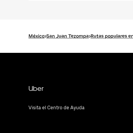
México
>
San Juan Tezompa
>
Rutas populares e
Uber
Visita el Centro de Ayuda