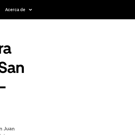
Acerca de
ra
 San
-
an Juan