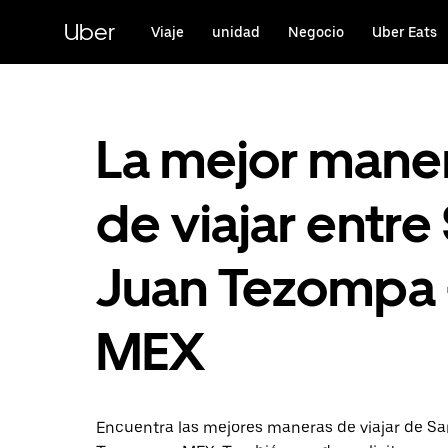
Saltar
al
Uber
Viaje
unidad
Negocio
Uber Eats
contenido
principal
La mejor mane
de viajar entre
Juan Tezompa 
MEX
Encuentra las mejores maneras de viajar de S