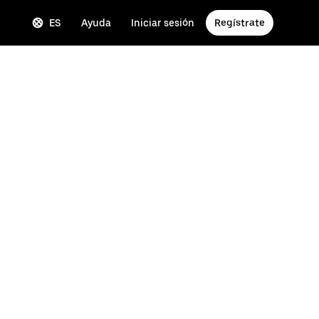
ES
Ayuda
Iniciar sesión
Regístrate