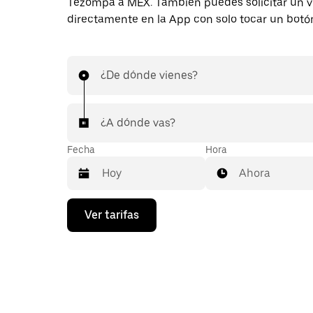
Tezompa a MEX. También puedes solicitar un v
directamente en la App con solo tocar un botó
¿De dónde vienes?
¿A dónde vas?
Fecha
Hora
Ahora
Presiona
Ver tarifas
la
flecha
hacia
abajo
para
interactuar
con
el