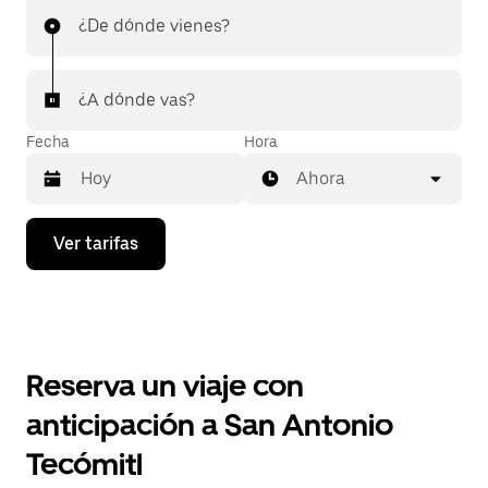
¿De dónde vienes?
¿A dónde vas?
Fecha
Hora
Ahora
Presiona
Ver tarifas
la
flecha
hacia
abajo
para
interactuar
con
Reserva un viaje con
el
calendario
anticipación a San Antonio
y
selecciona
Tecómitl
una
fecha.